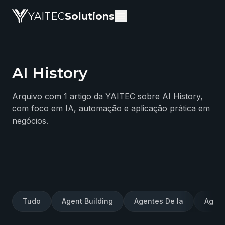
YAITEC
Solutions
AI History
Blog da YAITEC Solutions — artigos técnicos sobre intel
Arquivo com 1 artigo da YAITEC sobre AI History,
com foco em IA, automação e aplicação prática em
negócios.
Tudo
Agent Building
Agentes De Ia
Agent