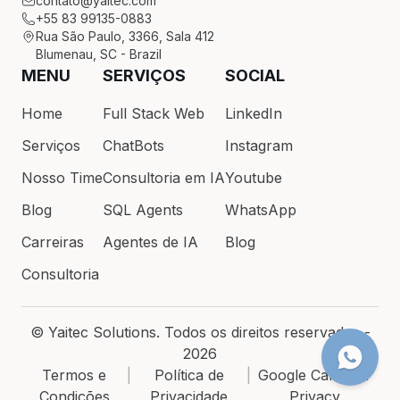
contato@yaitec.com
+55 83 99135-0883
Rua São Paulo, 3366, Sala 412
Blumenau, SC - Brazil
MENU
SERVIÇOS
SOCIAL
Home
Full Stack Web
LinkedIn
Serviços
ChatBots
Instagram
Nosso Time
Consultoria em IA
Youtube
Blog
SQL Agents
WhatsApp
Carreiras
Agentes de IA
Blog
Consultoria
© Yaitec Solutions. Todos os direitos reservados -
2026
Termos e
|
Política de
|
Google Calendar
Condições
Privacidade
Privacy