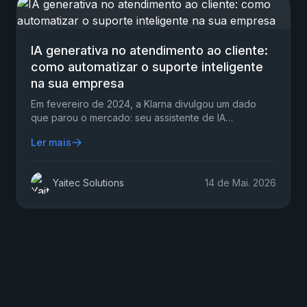
IA generativa no atendimento ao cliente:
como automatizar o suporte inteligente
na sua empresa
Em fevereiro de 2024, a Klarna divulgou um dado
que parou o mercado: seu assistente de IA
generativa atendeu 2,3 milhões de conversas em
Ler mais
apenas um mês…
Yaitec Solutions
14 de Mai. 2026