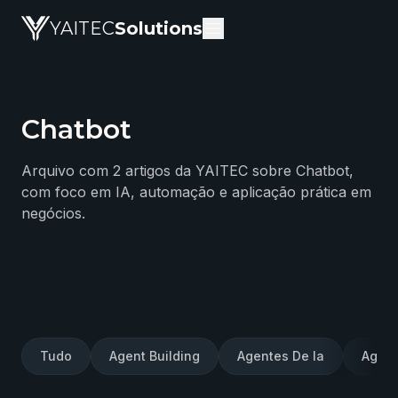
YAITEC
Solutions
Chatbot
Blog da YAITEC Solutions — artigos técnicos sobre intel
Arquivo com 2 artigos da YAITEC sobre Chatbot,
com foco em IA, automação e aplicação prática em
negócios.
Tudo
Agent Building
Agentes De Ia
Agent