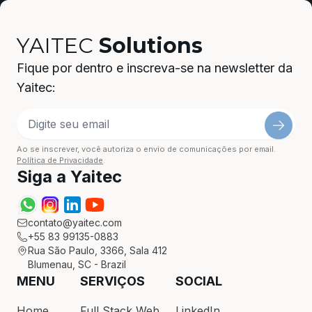
YAITEC
Solutions
Fique por dentro e inscreva-se na newsletter da
Yaitec:
Ao se inscrever, você autoriza o envio de comunicações por email.
Política de Privacidade
.
Siga a Yaitec
contato@yaitec.com
+55 83 99135-0883
Rua São Paulo, 3366, Sala 412
Blumenau, SC - Brazil
MENU
SERVIÇOS
SOCIAL
Home
Full Stack Web
LinkedIn