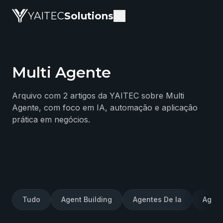
YAITEC
Solutions
Multi Agente
Blog da YAITEC Solutions — artigos técnicos sobre intel
Arquivo com 2 artigos da YAITEC sobre Multi
Agente, com foco em IA, automação e aplicação
prática em negócios.
Tudo
Agent Building
Agentes De Ia
Agent