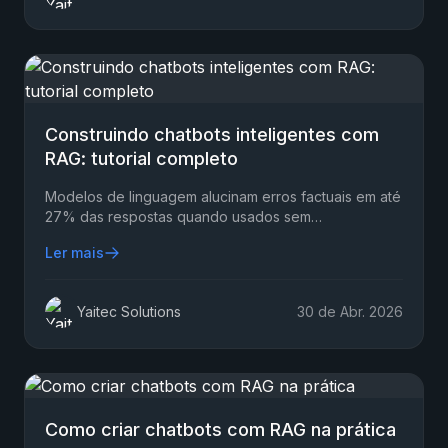
Construindo chatbots inteligentes com
RAG: tutorial completo
Modelos de linguagem alucinam erros factuais em até
27% das respostas quando usados sem
fundamentação — e o RAG reduz essa taxa de erro
Ler mais
em até 76%…
Yaitec Solutions
30 de Abr. 2026
Como criar chatbots com RAG na prática