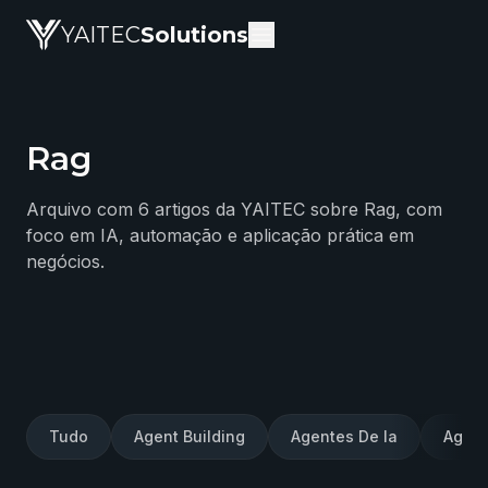
YAITEC
Solutions
Rag
Blog da YAITEC Solutions — artigos técnicos sobre intel
Arquivo com 6 artigos da YAITEC sobre Rag, com
foco em IA, automação e aplicação prática em
negócios.
Tudo
Agent Building
Agentes De Ia
Agent