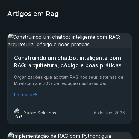
Artigos em Rag
Construindo um chatbot inteligente com
RAG: arquitetura, código e boas práticas
Organizações que adotam RAG nos seus sistemas de
IA relatam até 73% de redução nas taxas de
alucinação, segundo pesquisa da IBM Research
Ler mais
publicada em 2024.
Yaitec Solutions
6 de Jun. 2026