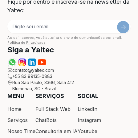
Fique por dentro e inscreva-se na newsletter da
Yaitec:
Ao se inscrever, você autoriza o envio de comunicações por email.
Política de Privacidade
.
Siga a Yaitec
contato@yaitec.com
+55 83 99135-0883
Rua São Paulo, 3366, Sala 412
Blumenau, SC - Brazil
MENU
SERVIÇOS
SOCIAL
Home
Full Stack Web
LinkedIn
Serviços
ChatBots
Instagram
Nosso Time
Consultoria em IA
Youtube