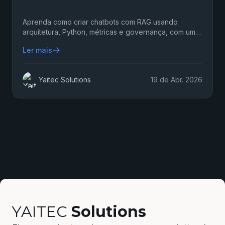
Aprenda como criar chatbots com RAG usando
arquitetura, Python, métricas e governança, com um
roteiro prático para equipes entregarem IA confiável
Ler mais
em produção.
Yaitec Solutions
19 de Abr. 2026
YAITEC
Solutions