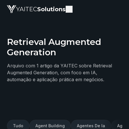
YAITEC
Solutions
Retrieval Augmented
Blog da YAITEC Solutions — artigos técnicos sobre intel
Generation
Arquivo com 1 artigo da YAITEC sobre Retrieval
Augmented Generation, com foco em IA,
automação e aplicação prática em negócios.
Tudo
Agent Building
Agentes De Ia
Agent