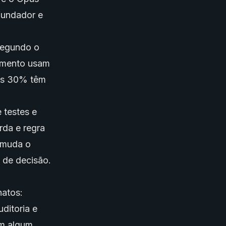
fundador e
 Segundo o
imento usam
mas 30% têm
 testes e
rda e regra
 muda o
 de decisão.
hatos:
uditoria e
am algum