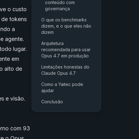
conteúdo com
ve o custo
governança
 de tokens
O que os benchmarks
dizem, e o que eles não
ando a
dizem
de agente.
Arquitetura
todo lugar.
recomendada para usar
Opus 4.7 em produção
mente em
Limitações honestas do
o alto de
Claude Opus 4.7
Como a Yaitec pode
ajudar
s e visão.
Conclusão
erno com 93
re o Opus