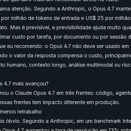
ma atenção. Segundo a Anthropic, o Opus 4.7 mante
 por milhão de tokens de entrada e US$ 25 por milhão
ato. Mas é previsível, e previsibilidade ajuda muito qu
imar custo por tarefa, por documento ou por sessão 
 que eu recomendo: o Opus 4.7 não deve ser usado em 
ndo o valor da resposta compensa o custo, principal
ito humano, contexto longo, análise multimodal ou risc
s 4.7 mais avançou?
nou o Claude Opus 4.7 em três frentes: código, agente
ssas frentes tem impacto diferente em produção.
 menos retrabalho
is óbvio. Segundo a Anthropic, em um benchmark int
 o Opus 4.7 aumentou a taxa de resolução em 13% sob