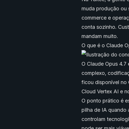
muda produção ou s
commerce e operaç
conta sozinho. Cust
mandam muito.
O que é o Claude Op
O Claude Opus 4.7 é
complexo, codifica
ficou disponível n
Cloud Vertex AI e no
O ponto prático é e
pilha de IA quando
controlam tecnologi
pode ser mais viáve