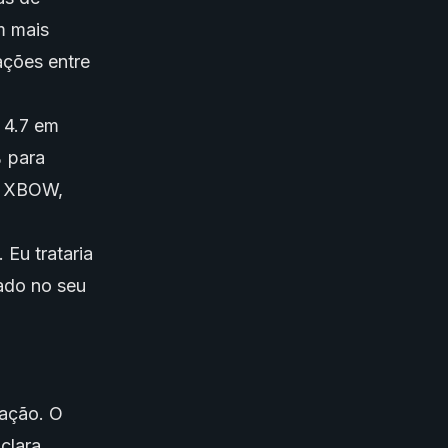
m mais
ações entre
 4.7 em
% para
a XBOW,
 Eu trataria
ado no seu
sação. O
clara.