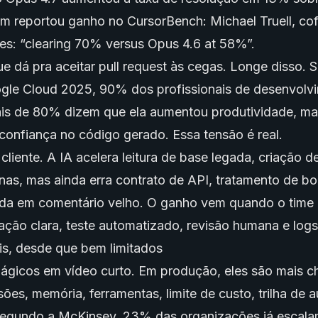
ém reportou ganho no CursorBench: Michael Truell, co
es: “clearing 70% versus Opus 4.6 at 58%”.
que dá pra aceitar pull request às cegas. Longe disso.
gle Cloud 2025, 90% dos profissionais de desenvolv
mais de 80% dizem que ela aumentou produtividade, 
onfiança no código gerado. Essa tensão é real.
liente. A IA acelera leitura de base legada, criação de
as, mas ainda erra contrato de API, tratamento de bo
da em comentário velho. O ganho vem quando o time
ação clara, teste automatizado, revisão humana e logs
is, desde que bem limitados
gicos em vídeo curto. Em produção, eles são mais c
es, memória, ferramentas, limite de custo, trilha de a
 Segundo a McKinsey, 23% das organizações já escal