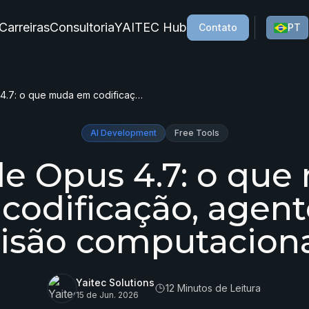
Carreiras
Consultoria
YAITEC Hub
Contato
PT
Claude Opus 4.7: o que muda em codificação, agentes e visão computacional
AI Development
Free Tools
e Opus 4.7: o qu
codificação, agent
isão computacion
Yaitec Solutions
12 Minutos de Leitura
15 de Jun. 2026