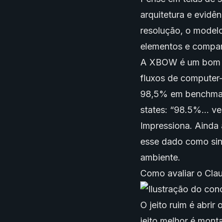
arquitetura e evidê
resolução, o modelo
elementos e compara
A XBOW é um bom e
fluxos de computer
98,5% em benchmar
states: “98.5%... v
Impressiona. Ainda 
esse dado como sin
ambiente.
Como avaliar o Cla
O jeito ruim é abrir
jeito melhor é mont