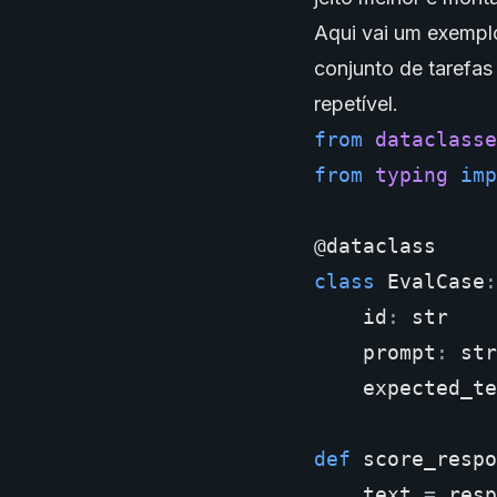
Aqui vai um exempl
conjunto de tarefas
repetível.
from
dataclasse
from
typing
imp
@dataclass
class
EvalCase
:
id
:
str
prompt
:
str
expected_te
def
score_respo
text
=
resp