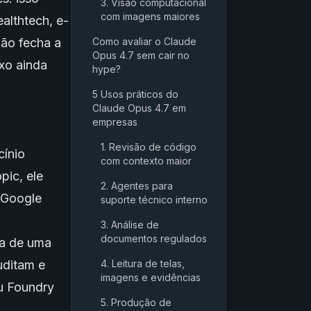
3. Visão computacional
com imagens maiores
althtech, e-
ão fecha a
Como avaliar o Claude
Opus 4.7 sem cair no
uxo ainda
hype?
5 Usos práticos do
Claude Opus 4.7 em
empresas
1. Revisão de código
cínio
com contexto maior
pic, ele
2. Agentes para
 Google
suporte técnico interno
3. Análise de
documentos regulados
ia de uma
uditam e
4. Leitura de telas,
imagens e evidências
ou Foundry
5. Produção de