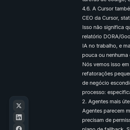
4.6. A Cursor tamb
CEO da Cursor, stat
Isso não significa 
relatório DORA/Goo
IA no trabalho, e 
pouca ou nenhuma c
Nós vemos isso em c
refatorações pequen
de negócio escondi
processo: especific
2. Agentes mais úte
Agentes parecem má
precisam de permissõ
plano de fallback.