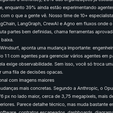
te, enquanto 39% ainda estão experimentando agente
com o que a gente vê. Nosso time de 10+ especialist
gChain, LangGraph, CrewAI e Agno em fluxos onde o
cuta partes bem definidas, chama ferramentas aprovad
 baixa.
Windsurf, aponta uma mudança importante: engenheir
 1:1 com agentes para gerenciar vários agentes em pa
ela exige observabilidade. Sem isso, você só troca uma
 uma fila de decisões opacas.
onal com imagens maiores
mudanças mais concretas. Segundo a Anthropic, o Opus
6 px no lado maior, cerca de 3,75 megapixels, mais d
riores. Parece detalhe técnico, mas muda bastante em
software, contratos escaneados, dashboards, diagram