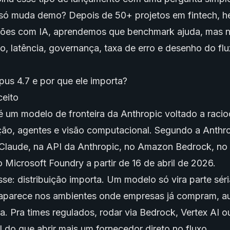
ó muda demo? Depois de 50+ projetos em fintech, he
ões com IA, aprendemos que benchmark ajuda, mas n
o, latência, governança, taxa de erro e desenho do fl
us 4.7 e por que ele importa?
 um modelo de fronteira da Anthropic voltado a racio
ção, agentes e
visão computacional
. Segundo a Anthro
o Claude, na API da Anthropic, no Amazon Bedrock, no
 Microsoft Foundry a partir de 16 de abril de 2026.
sse: distribuição importa. Um modelo só vira parte sér
 aparece nos ambientes onde empresas já compram, a
a. Pra times regulados, rodar via Bedrock, Vertex AI 
l do que abrir mais um fornecedor direto no fluxo.