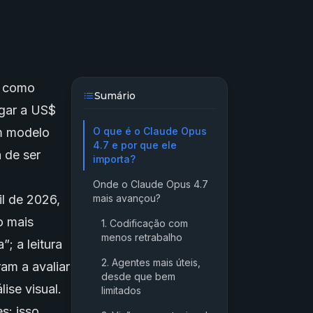
A como
Sumário
egar a US$
um modelo
O que é o Claude Opus
4.7 e por que ele
 de ser
importa?
Onde o Claude Opus 4.7
l de 2026,
mais avançou?
o mais
1. Codificação com
menos retrabalho
; a leitura
2. Agentes mais úteis,
am a avaliar
desde que bem
ise visual.
limitados
s: isso