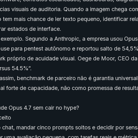
ncias visuais de auditoria. Quando a imagem chega co
 tem mais chance de ler texto pequeno, identificar rel
r estados de interface.
xemplo. Segundo a Anthropic, a empresa usou Opus
-use para pentest autônomo e reportou salto de 54,5
k próprio de acuidade visual. Oege de Moor, CEO d
ersus 54.5%”.
assim, benchmark de parceiro não é garantia universal.
al forte de capacidade, não como promessa de result
ude Opus 4.7 sem cair no hype?
 o chat, mandar cinco prompts soltos e decidir por sen
ar uma avaliação pequena, com tarefas reais e métrica 