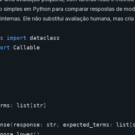
o simples em Python para comparar respostas de mo
 internas. Ele não substitui avaliação humana, mas cri
s
import
dataclass
ort
Callable
rms
:
list
[
str
]
nse
(
response
:
str
,
expected_terms
:
list
[
onse
.
lower
()