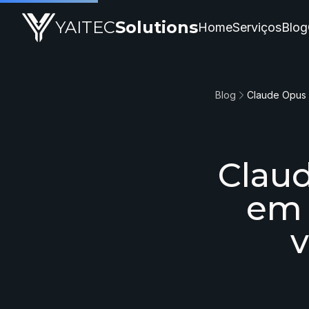
YAITEC
Solutions
Home
Serviços
Blog
Blog
Claud
em 
v