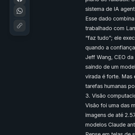
sistema de IA agen
Esse dado combina 
trabalhado com Lan
“faz tudo”; ele exe
quando a confiança
Jeff Wang, CEO da 
saindo de um modelo
virada é forte. Mas 
tarefas humanas por
3. Visão computaci
Visão foi uma das 
imagens de até 2.57
modelos Claude ante
Pense em telas de 