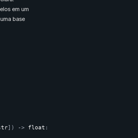
delos em um
a uma base
str
])
->
float
: