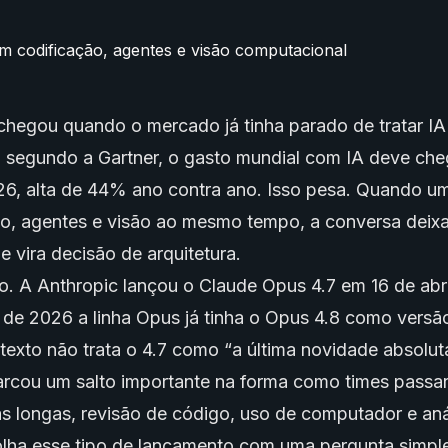
hegou quando o mercado já tinha parado de tratar I
: segundo a Gartner, o gasto mundial com IA deve ch
026, alta de 44% ano contra ano. Isso pesa. Quando 
o, agentes e visão ao mesmo tempo, a conversa deixa
e vira decisão de arquitetura.
. A Anthropic lançou o Claude Opus 4.7 em 16 de abri
 de 2026 a linha Opus já tinha o Opus 4.8 como versã
texto não trata o 4.7 como “a última novidade absoluta”
marcou um salto importante na forma como times passar
s longas, revisão de código, uso de computador e anál
olha esse tipo de lançamento com uma pergunta simple