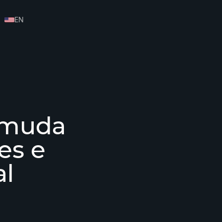
EN
e muda
es e
al