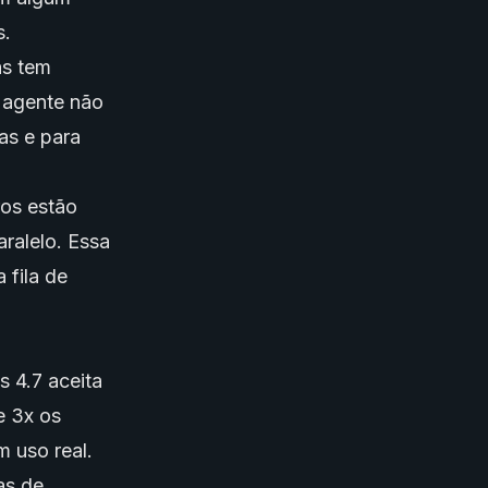
s.
as tem
 agente não
as e para
os estão
ralelo. Essa
 fila de
 4.7 aceita
e 3x os
 uso real.
as de