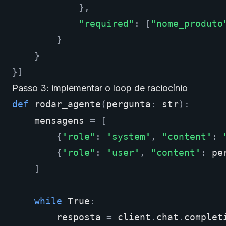
},
"required"
:
[
"nome_produto
}
}
}]
Passo 3: implementar o loop de raciocínio
def
rodar_agente
(
pergunta
:
str
):
mensagens
=
[
{
"role"
:
"system"
,
"content"
:
{
"role"
:
"user"
,
"content"
:
pe
]
while
True
:
resposta
=
client
.
chat
.
complet