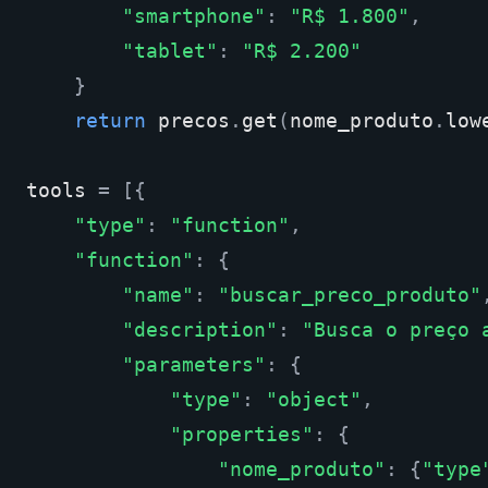
"smartphone"
:
"R$ 1.800"
,
"tablet"
:
"R$ 2.200"
}
return
precos
.
get
(
nome_produto
.
low
tools
=
[{
"type"
:
"function"
,
"function"
:
{
"name"
:
"buscar_preco_produto"
"description"
:
"Busca o preço 
"parameters"
:
{
"type"
:
"object"
,
"properties"
:
{
"nome_produto"
:
{
"type