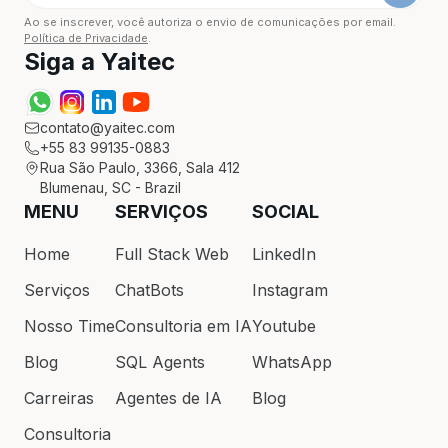
Ao se inscrever, você autoriza o envio de comunicações por email.
Política de Privacidade
.
Siga a Yaitec
contato@yaitec.com
+55 83 99135-0883
Rua São Paulo, 3366, Sala 412
Blumenau, SC - Brazil
MENU
SERVIÇOS
SOCIAL
Home
Full Stack Web
LinkedIn
Serviços
ChatBots
Instagram
Nosso Time
Consultoria em IA
Youtube
Blog
SQL Agents
WhatsApp
Carreiras
Agentes de IA
Blog
Consultoria