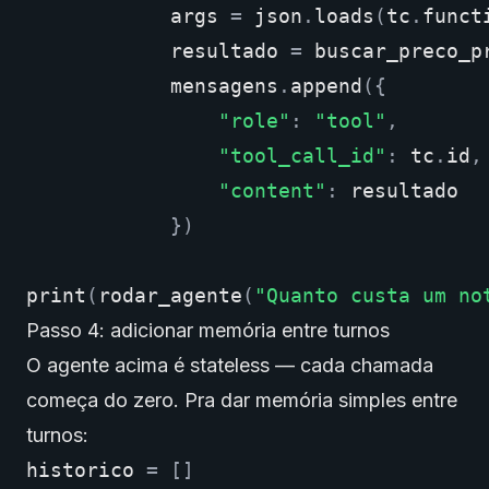
args
=
json
.
loads
(
tc
.
funct
resultado
=
buscar_preco_p
mensagens
.
append
({
"role"
:
"tool"
,
"tool_call_id"
:
tc
.
id
,
"content"
:
resultado
})
print
(
rodar_agente
(
"Quanto custa um no
Passo 4: adicionar memória entre turnos
O agente acima é stateless — cada chamada
começa do zero. Pra dar memória simples entre
turnos:
historico
=
[]