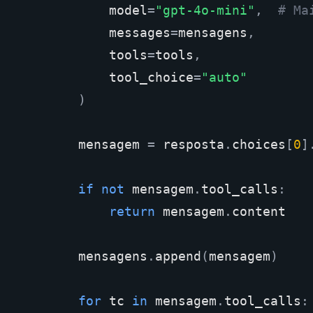
model
=
"gpt-4o-mini"
,
# Ma
messages
=
mensagens
,
tools
=
tools
,
tool_choice
=
"auto"
)
mensagem
=
resposta
.
choices
[
0
]
if
not
mensagem
.
tool_calls
:
return
mensagem
.
content
mensagens
.
append
(
mensagem
)
for
tc
in
mensagem
.
tool_calls
: