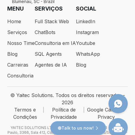
Blumenau, SC - Brazil
MENU
SERVIÇOS
SOCIAL
Home
Full Stack Web
LinkedIn
Serviços
ChatBots
Instagram
Nosso Time
Consultoria em IA
Youtube
Blog
SQL Agents
WhatsApp
Carreiras
Agentes de IA
Blog
Consultoria
© Yaitec Solutions. Todos os direitos reservados -
2026
Termos e
|
Política de
|
Google Calendar
Condições
Privacidade
Privacy
YAITEC SOLUTIONS LTDA · CNPJ 54.200.686/0001-93 · Rua São
Talk to us now!
Paulo, 3366, Sala 412, Conj. V, Itoupava Seca, Blumenau/SC, 89030-