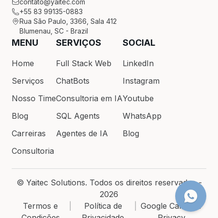
contato@yaitec.com
+55 83 99135-0883
Rua São Paulo, 3366, Sala 412
Blumenau, SC - Brazil
MENU
SERVIÇOS
SOCIAL
Home
Full Stack Web
LinkedIn
Serviços
ChatBots
Instagram
Nosso Time
Consultoria em IA
Youtube
Blog
SQL Agents
WhatsApp
Carreiras
Agentes de IA
Blog
Consultoria
© Yaitec Solutions. Todos os direitos reservados -
2026
Termos e
|
Política de
|
Google Calendar
Condições
Privacidade
Privacy