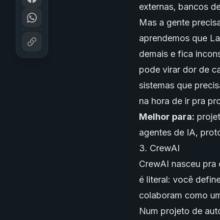
externas,
bancos de
Mas a gente precisa
aprendemos que La
demais e fica inco
pode virar dor de c
sistemas que preci
na hora de ir pra p
Melhor para:
proje
agentes de IA, prot
3. CrewAI
CrewAI nasceu pra o
é literal: você defin
colaboram como um 
Num projeto de aut