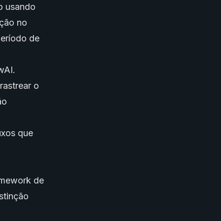
to usando
ução no
eríodo de
wAI.
rastrear o
ão
uxos que
amework de
stinção