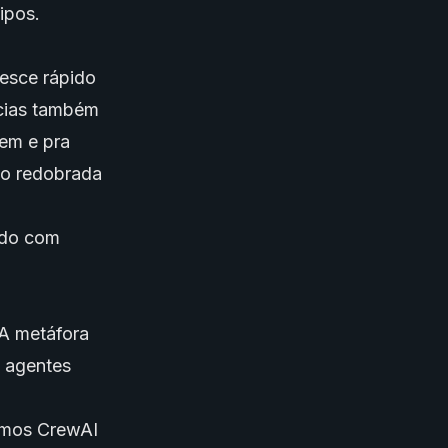
ipos.
esce rápido
ncias também
gem e pra
ão redobrada
ndo com
 A metáfora
os agentes
amos CrewAI