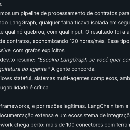
.
os um pipeline de processamento de contratos para 
ando LangGraph, qualquer falha ficava isolada em se
e qual nó quebrou, com qual input. O resultado foi a
de contratos, economizando 120 horas/mês. Esse tipo
ssível com grafos explícitos.
 dev.to resume:
"Escolha LangGraph se você quer con
uitetura do agente."
A gente concorda.
lows stateful, sistemas multi-agentes complexos, amb
gabilidade é crítica.
frameworks, e por razões legítimas. LangChain tem a
documentação extensa e um ecossistema de integraçõ
work chega perto: mais de 100 conectores com ferra