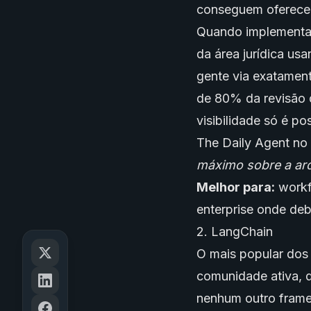
conseguem oferecer
Quando implementam
da área jurídica us
gente via exatament
de 80% da revisão 
visibilidade só é po
The Daily Agent no
máximo sobre a arq
Melhor para:
workf
enterprise onde debu
2. LangChain
O mais popular dos 
comunidade ativa, 
nenhum outro frame