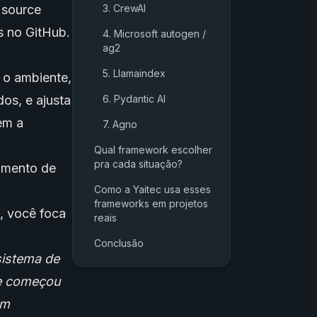
 source
3. CrewAI
s no GitHub.
4. Microsoft autogen /
ag2
5. Llamaindex
 o ambiente,
dos, e ajusta
6. Pydantic AI
em a
7. Agno
Qual framework escolher
pra cada situação?
eamento de
Como a Yaitec usa esses
frameworks em projetos
, você foca
reais
Conclusão
istema de
ue começou
um