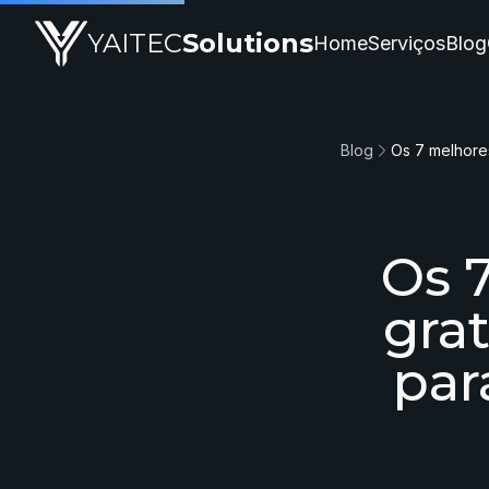
YAITEC
Solutions
Home
Serviços
Blog
Blog
Os 
gra
par