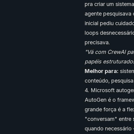
pra criar um sistem
agente pesquisava o
inicial pediu cuida
loops desnecessário
precisava.
"Vá com CrewAI par
papéis estruturado
Melhor para:
siste
conteúdo, pesquisa
4. Microsoft autoge
AutoGen é o framew
grande força é a fle
"conversam" entre s
quando necessário —