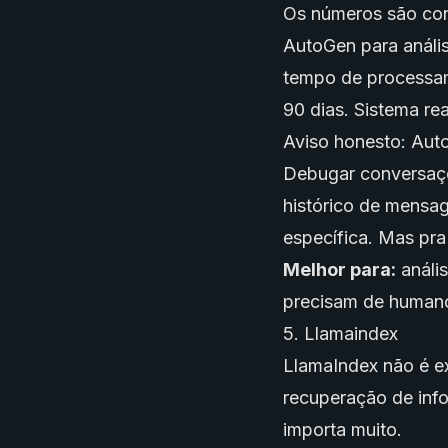
Os números são con
AutoGen para análi
tempo de processa
90 dias. Sistema real
Aviso honesto: Aut
Debugar conversaçõe
histórico de mensa
específica. Mas pra 
Melhor para:
análi
precisam de humano
5. Llamaindex
LlamaIndex não é 
recuperação de inf
importa muito.