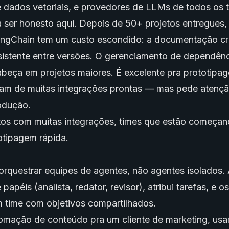
 dados vetoriais
, e provedores de LLMs de todos os t
 ser honesto aqui. Depois de 50+ projetos entregues,
ngChain tem um custo escondido: a documentação cr
nsistente entre versões. O gerenciamento de dependê
abeça em projetos maiores. É excelente pra prototipa
sam de muitas integrações prontas — mas pede atenç
rodução.
tos com muitas integrações, times que estão começa
otipagem rápida.
rquestrar equipes de agentes, não agentes isolados.
e papéis (analista, redator, revisor), atribui tarefas, e 
time com objetivos compartilhados.
omação de conteúdo pra um cliente de marketing, us