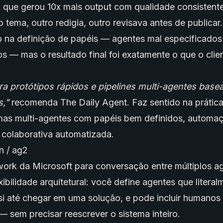
a que gerou 10x mais output com qualidade consistent
 tema, outro redigia, outro revisava antes de publicar
do na definição de papéis — agentes mal especificado
s — mas o resultado final foi exatamente o que o clie
a protótipos rápidos e pipelines multi-agentes bas
s,"
recomenda The Daily Agent. Faz sentido na prática
mas multi-agentes com papéis bem definidos, automa
 colaborativa automatizada.
n / ag2
ork da Microsoft para conversação entre múltiplos a
xibilidade arquitetural: você define agentes que literal
i até chegar em uma solução, e pode incluir humanos
 sem precisar reescrever o sistema inteiro.