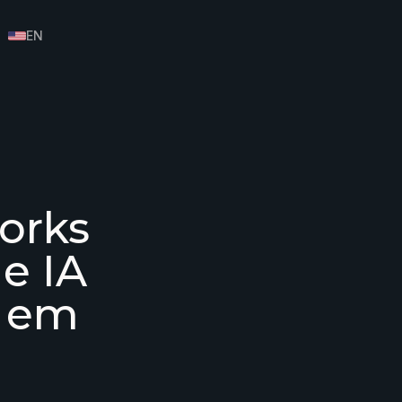
EN
orks
e IA
s em