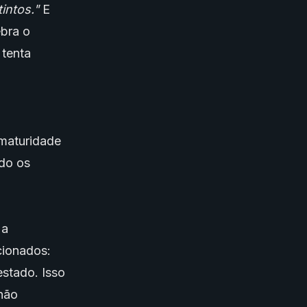
intos."
E
ebra o
 tenta
 maturidade
ndo os
 a
cionados:
stado. Isso
 não