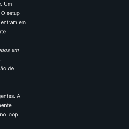
e. Um
. O setup
s entram em
nte
eados em
.
ção de
gentes. A
mente
 no loop