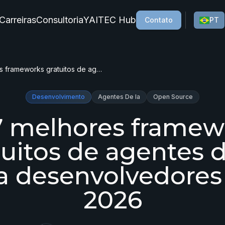
Carreiras
Consultoria
YAITEC Hub
Contato
PT
Os 7 melhores frameworks gratuitos de agentes de IA para desenvolvedores em 2026
Desenvolvimento
Agentes De Ia
Open Source
7 melhores framew
tuitos de agentes d
a desenvolvedore
2026