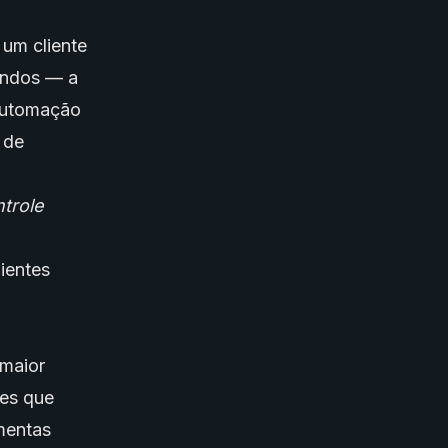
um cliente
gundos — a
 automação
 de
trole
ientes
 maior
es que
mentas