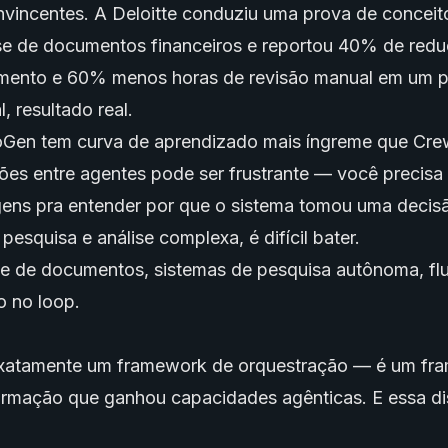
vincentes. A Deloitte conduziu uma prova de concei
se de documentos financeiros e reportou 40% de red
mento e 60% menos horas de revisão manual em um p
, resultado real.
oGen tem curva de aprendizado mais íngreme que Cre
s entre agentes pode ser frustrante — você precisa 
gens pra entender por que o sistema tomou uma decis
pesquisa e análise complexa, é difícil bater.
se de documentos, sistemas de pesquisa autônoma, fl
 no loop.
exatamente um framework de orquestração — é um fr
ormação que ganhou capacidades agênticas. E essa di