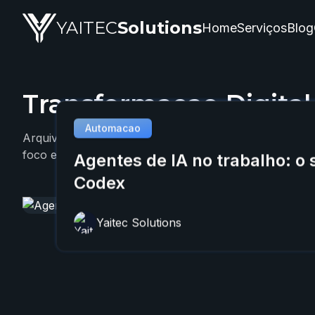
YAITEC
Solutions
Home
Serviços
Blog
Transformacao Digital
Blog da YAITEC Solutions — artigos técnicos sobre inte
Automacao
Arquivo com 3 artigos da YAITEC sobre Transformacao
foco em IA, automação e aplicação prática em negóci
Agentes de IA no trabalho: o 
Codex
Yaitec Solutions