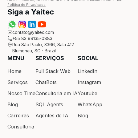
Política de Privacidade
.
Siga a Yaitec
contato@yaitec.com
+55 83 99135-0883
Rua São Paulo, 3366, Sala 412
Blumenau, SC - Brazil
MENU
SERVIÇOS
SOCIAL
Home
Full Stack Web
LinkedIn
Serviços
ChatBots
Instagram
Nosso Time
Consultoria em IA
Youtube
Blog
SQL Agents
WhatsApp
Carreiras
Agentes de IA
Blog
Consultoria