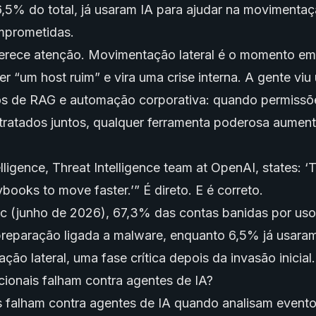
,5% do total, já usaram IA para ajudar na movimentaçã
mprometidas.
erece atenção. Movimentação lateral é o momento e
er “um host ruim” e vira uma crise interna. A gente vi
os de RAG e automação corporativa: quando permissõe
tratados juntos, qualquer ferramenta poderosa aument
ligence, Threat Intelligence team at OpenAI, states: ‘
ybooks to move faster.’” É direto. E é correto.
c (junho de 2026), 67,3% das contas banidas por uso
preparação ligada a malware, enquanto 6,5% já usaram
ão lateral, uma fase crítica depois da invasão inicial.
ionais falham contra agentes de IA?
s falham contra
agentes de IA
quando analisam event