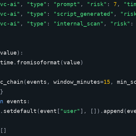
vc-ai"
,
"type"
:
"prompt"
,
"risk"
:
7
,
"ti
vc-ai"
,
"type"
:
"script_generated"
,
"ris
vc-ai"
,
"type"
:
"internal_scan"
,
"risk"
:
value
):
time
.
fromisoformat
(
value
)
c_chain
(
events
,
window_minutes
=
15
,
min_s
}
n
events
:
.
setdefault
(
event
[
"user"
],
[])
.
append
(
ev
[]