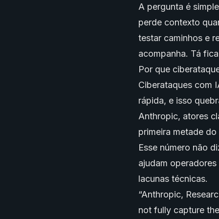
A pergunta é simple
perde contexto quan
testar caminhos e r
acompanha. Tá fica
Por que ciberataqu
Ciberataques com I
rápida, e isso que
Anthropic, atores 
primeira metade do
Esse número não diz
ajudam operadores m
lacunas técnicas.
“Anthropic, Resear
not fully capture th