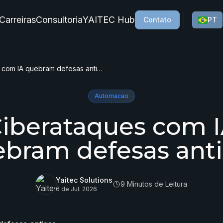
Carreiras
Consultoria
YAITEC Hub
Contato
PT
Ciberataques com IA quebram defesas antigas
Automacao
iberataques com 
bram defesas ant
Yaitec Solutions
9 Minutos de Leitura
6 de Jul. 2026