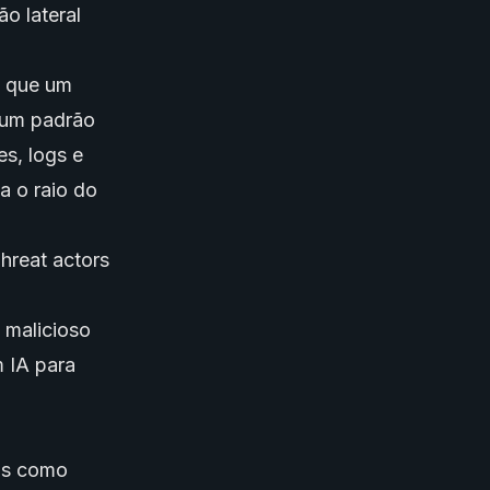
o lateral
m que um
u um padrão
s, logs e
a o raio do
Threat actors
 malicioso
 IA para
os como