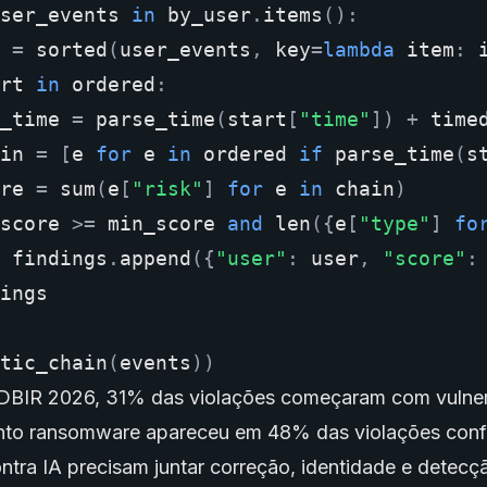
ser_events
in
by_user
.
items
():
=
sorted
(
user_events
,
key
=
lambda
item
:
rt
in
ordered
:
_time
=
parse_time
(
start
[
"time"
])
+
time
in
=
[
e
for
e
in
ordered
if
parse_time
(
s
re
=
sum
(
e
[
"risk"
]
for
e
in
chain
)
score
>=
min_score
and
len
({
e
[
"type"
]
fo
findings
.
append
({
"user"
:
user
,
"score"
:
ings
tic_chain
(
events
))
DBIR 2026, 31% das violações começaram com vulner
nto ransomware apareceu em 48% das violações conf
ontra IA precisam juntar correção, identidade e detecç