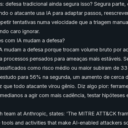
s: defesa tradicional ainda segura isso? Segura parte, 
do o atacante usa IA para adaptar passos, reescreve
epetir tentativas numa velocidade que a triagem manua
ndo caro ignorar.
es com IA mudam a defesa?
A mudam a defesa porque trocam volume bruto por a
bra processos pensados para ameaças mais estáveis. 
classificados como risco médio ou maior subiram de 3
 estudo para 56% na segunda, um aumento de cerca de
 que todo atacante virou gênio. Diz algo pior:
ferrame
edianos a agir com mais cadência, testar hipóteses e
ch team at Anthropic, states: ‘The MITRE ATT&CK fr
e tools and activities that make AI-enabled attackers s