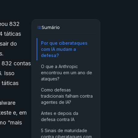
peou 832
Sumário
 táticas
sair do
Por que ciberataques
com IA mudam a
s.
defesa?
u 832 contas
O que a Anthropic
. Isso
encontrou em um ano de
ataques?
 táticas
Como defesas
tradicionais falham contra
alware
agentes de IA?
teste e, em
Antes e depois da
defesa contra IA
omo “mais
5 Sinais de maturidade
contra ciberataques com