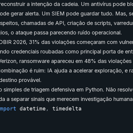
reconstruir a intenção da cadeia. Um antivírus pode b
de gerar alerta. Um SIEM pode guardar tudo. Mas, s
peitos, chamadas de API, criação de scripts, varredur
ios, o ataque passa parecendo ruído operacional.
DBIR 2026, 31% das violações começaram com vulner
ndo credenciais roubadas como principal porta de ent
erizon, ransomware apareceu em 48% das violações
ombinação é ruim: IA ajuda a acelerar exploração, e
destino provável.
o simples de triagem defensiva em Python. Não resolv
da a separar sinais que merecem investigação humana
mport
datetime
,
timedelta