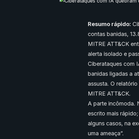
Resumo rápido:
Ci
contas banidas, 13.
MITRE ATT&CK entre
alerta isolado e pa
Ciberataques com I
banidas ligadas a a
assusta. O relatóri
MITRE ATT&CK.
A parte incômoda. 
escrito mais rápido
alguns casos, na ex
uma ameaça”.