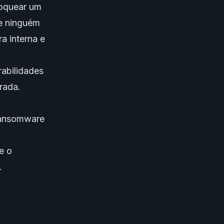
loquear um
e ninguém
a interna e
abilidades
rada.
 ransomware
e o
.