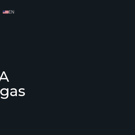
EN
IA
igas