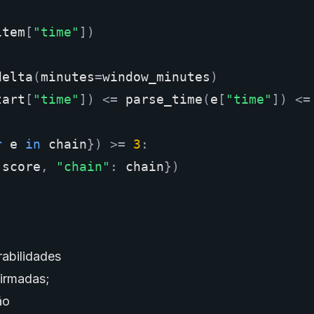
item
[
"time"
])
delta
(
minutes
=
window_minutes
)
tart
[
"time"
])
<=
parse_time
(
e
[
"time"
])
<=
r
e
in
chain
})
>=
3
:
score
,
"chain"
:
chain
})
abilidades
irmadas;
ão