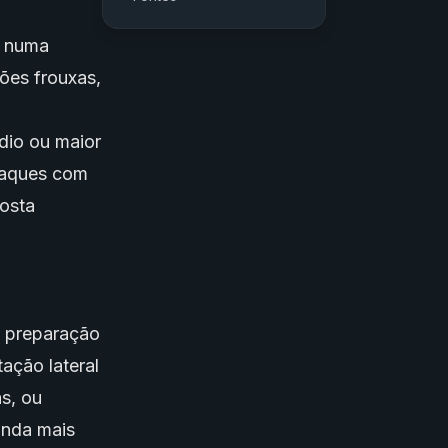
a numa
sões frouxas,
dio ou maior
taques com
posta
: preparação
ação lateral
s, ou
inda mais