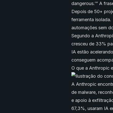
dangerous.’” A fra
Depois de 50+ proj
ferramenta isolada.
automações sem don
Segundo a Anthropi
cresceu de 33% par
IA estão acelerando
conseguem acompa
O que a Anthropic 
A Anthropic encont
de malware, reconhe
e apoio à exfiltraç
67,3%, usaram IA em