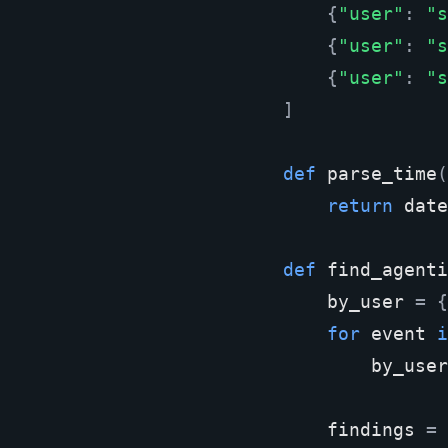
{
"user"
:
"s
{
"user"
:
"s
{
"user"
:
"s
]
def
parse_time
(
return
date
def
find_agenti
by_user
=
{
for
event
i
by_user
findings
=