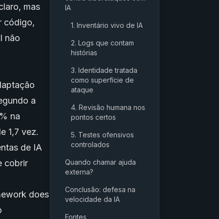
claro, mas
IA
r código,
1. Inventário vivo de IA
l não
2. Logs que contam
histórias
3. Identidade tratada
como superfície de
daptação
ataque
Segundo a
4. Revisão humana nos
3% na
pontos certos
 1,7 vez.
5. Testes ofensivos
controlados
ntas de IA
 cobrir
Quando chamar ajuda
externa?
Conclusão: defesa na
amework does
velocidade da IA
o
Fontes