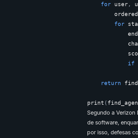
for
user
,
u
ordered
for
sta
end
cha
sco
if
return
find
print
(
find_agen
Segundo a Verizon 
de software, enqua
por isso, defesas c