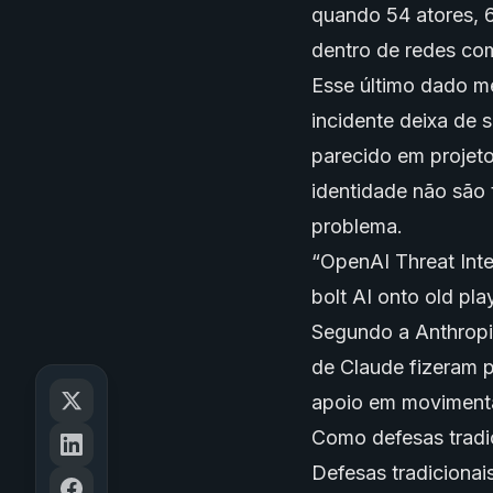
quando 54 atores, 6
dentro de redes co
Esse último dado m
incidente deixa de s
parecido em projet
identidade não são 
problema.
“OpenAI Threat Intel
bolt AI onto old pla
Segundo a Anthropi
de Claude fizeram 
apoio em movimentaç
Como defesas tradic
Defesas tradicionai