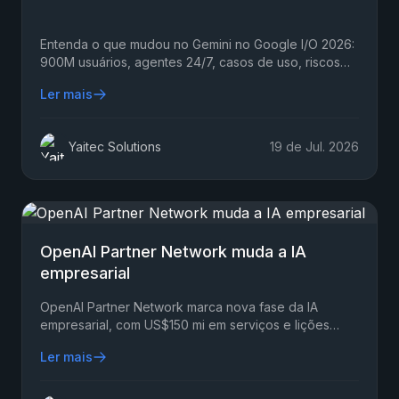
Entenda o que mudou no Gemini no Google I/O 2026:
900M usuários, agentes 24/7, casos de uso, riscos
reais e caminhos pra empresas em 2026 com
Ler mais
segurança.
Yaitec Solutions
19 de Jul. 2026
OpenAI Partner Network muda a IA
empresarial
OpenAI Partner Network marca nova fase da IA
empresarial, com US$150 mi em serviços e lições
práticas para líderes escalarem ChatGPT com
Ler mais
segurança real.