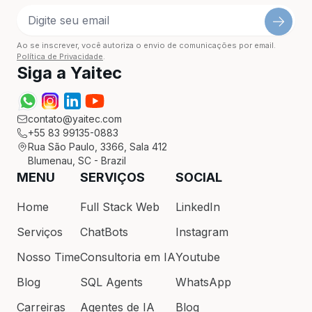
Ao se inscrever, você autoriza o envio de comunicações por email.
Política de Privacidade
.
Siga a Yaitec
contato@yaitec.com
+55 83 99135-0883
Rua São Paulo, 3366, Sala 412
Blumenau, SC - Brazil
MENU
SERVIÇOS
SOCIAL
Home
Full Stack Web
LinkedIn
Serviços
ChatBots
Instagram
Nosso Time
Consultoria em IA
Youtube
Blog
SQL Agents
WhatsApp
Carreiras
Agentes de IA
Blog