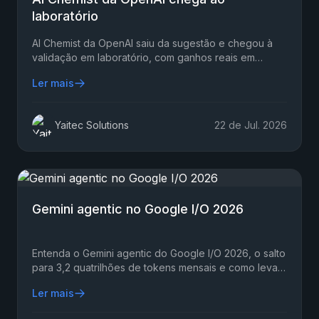
laboratório
AI Chemist da OpenAI saiu da sugestão e chegou à
validação em laboratório, com ganhos reais em
rendimento e lições práticas para líderes de P&D
Ler mais
químico.
Yaitec Solutions
22 de Jul. 2026
Gemini agentic no Google I/O 2026
Entenda o Gemini agentic do Google I/O 2026, o salto
para 3,2 quatrilhões de tokens mensais e como levar
agentes de IA pra produção com segurança e ROI.
Ler mais