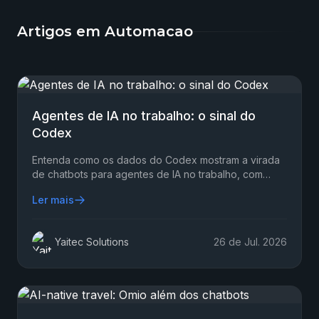
Artigos em Automacao
Agentes de IA no trabalho: o sinal do
Codex
Entenda como os dados do Codex mostram a virada
de chatbots para agentes de IA no trabalho, com
métricas, riscos e próximos passos práticos para
Ler mais
2026.
Yaitec Solutions
26 de Jul. 2026