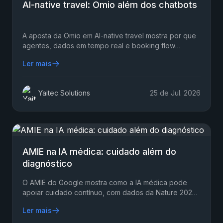
AI-native travel: Omio além dos chatbots
A aposta da Omio em AI-native travel mostra por que
agentes, dados em tempo real e booking flow
superam chatbots em 2026 para viajantes que
Ler mais
buscam menos atrito.
Yaitec Solutions
25 de Jul. 2026
AMIE na IA médica: cuidado além do
diagnóstico
O AMIE do Google mostra como a IA médica pode
apoiar cuidado contínuo, com dados da Nature 2026,
limites reais e caminhos seguros para equipes
Ler mais
clínicas.