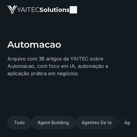
YAITEC
Solutions
Automacao
Blog da YAITEC Solutions — artigos técnicos sobre intel
Arquivo com 38 artigos da YAITEC sobre
Automacao, com foco em IA, automação e
aplicação prática em negócios.
Tudo
Agent Building
Agentes De Ia
Agent