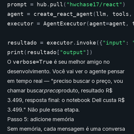
prompt
=
hub
.
pull
(
"hwchase17/react"
)
agent
=
create_react_agent
(
llm
,
tools
,
executor
=
AgentExecutor
(
agent
=
agent
,
resultado
=
executor
.
invoke
({
"input"
:
print
(
resultado
[
"output"
])
O
verbose=True
é seu melhor amigo no
desenvolvimento. Você vai ver o agente pensar
em tempo real — "preciso buscar o preço, vou
chamar buscar
preco
produto, resultado R$
3.499, resposta final: o notebook Dell custa R$
3.499." Não pule essa etapa.
Passo 5: adicione memória
Sem memória, cada mensagem é uma conversa