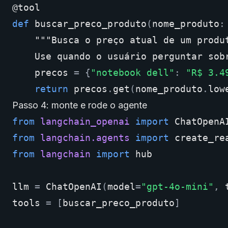
@tool
def
buscar_preco_produto
(
nome_produto
:
"""Busca o preço atual de um produ
    Use quando o usuário perguntar sob
precos
=
{
"notebook dell"
:
"R$ 3.4
return
precos
.
get
(
nome_produto
.
low
Passo 4: monte e rode o agente
from
langchain_openai
import
ChatOpenA
from
langchain.agents
import
create_re
from
langchain
import
hub
llm
=
ChatOpenAI
(
model
=
"gpt-4o-mini"
,
tools
=
[
buscar_preco_produto
]