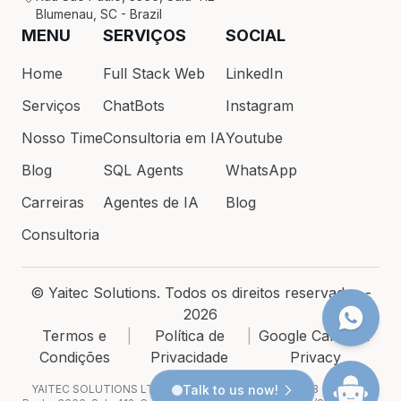
Blumenau, SC - Brazil
MENU
SERVIÇOS
SOCIAL
Home
Full Stack Web
LinkedIn
Serviços
ChatBots
Instagram
Nosso Time
Consultoria em IA
Youtube
Blog
SQL Agents
WhatsApp
Carreiras
Agentes de IA
Blog
Consultoria
© Yaitec Solutions. Todos os direitos reservados -
2026
Termos e
|
Política de
|
Google Calendar
Condições
Privacidade
Privacy
YAITEC SOLUTIONS LTDA · CNPJ 54.200.686/0001-93 · Rua São
Talk to us now!